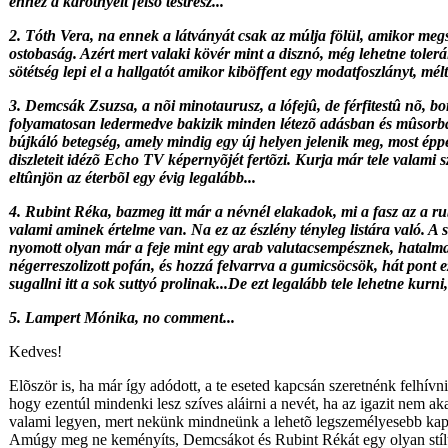
ehhez a karótnyelt felsõ testrész...
2. Tóth Vera, na ennek a látványát csak az múlja fölül, amikor megsz
ostobaság. Azért mert valaki kövér mint a disznó, még lehetne tolerá
sötétség lepi el a hallgatót amikor kiböffent egy modatfoszlányt, mé
3. Demcsák Zsuzsa, a nõi minotaurusz, a lófejû, de férfitestû nõ, bo
folyamatosan ledermedve bakizik minden létezõ adásban és mûsorb
bújkáló betegség, amely mindig egy új helyen jelenik meg, most ép
diszleteit idézõ Echo TV képernyõjét fertõzi. Kurja már tele valami 
eltûnjön az éterbõl egy évig legalább...
4. Rubint Réka, bazmeg itt már a névnél elakadok, mi a fasz az a ru
valami aminek értelme van. Na ez az észlény tényleg listára való. A
nyomott olyan már a feje mint egy arab valutacsempésznek, hatalmas 
négerreszolizott pofán, és hozzá felvarrva a gumicsöcsök, hát pont 
sugallni itt a sok suttyó prolinak...De ezt legalább tele lehetne kurn
5. Lampert Mónika, no comment...
Kedves!
Elõször is, ha már így adódott, a te eseted kapcsán szeretnénk felhívni
hogy ezentúl mindenki lesz szíves aláirni a nevét, ha az igazit nem akar
valami legyen, mert nekünk mindneünk a lehetõ legszemélyesebb kapc
Amúgy meg ne keményíts, Demcsákot és Rubint Rékát egy olyan stílus