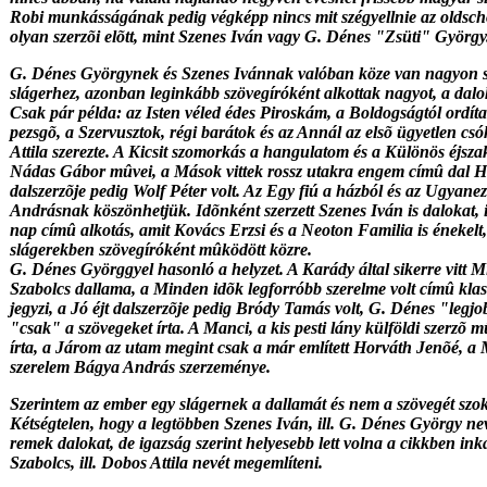
Robi munkásságának pedig végképp nincs mit szégyellnie az oldsc
olyan szerzõi elõtt, mint Szenes Iván vagy G. Dénes "Zsüti" György
G. Dénes Györgynek és Szenes Ivánnak valóban köze van nagyon s
slágerhez, azonban leginkább szövegíróként alkottak nagyot, a dalo
Csak pár példa: az Isten véled édes Piroskám, a Boldogságtól ordít
pezsgõ, a Szervusztok, régi barátok és az Annál az elsõ ügyetlen c
Attila szerezte. A Kicsit szomorkás a hangulatom és a Különös éjsza
Nádas Gábor mûvei, a Mások vittek rossz utakra engem címû dal H
dalszerzõje pedig Wolf Péter volt. Az Egy fiú a házból és az Ugyane
Andrásnak köszönhetjük. Idõnként szerzett Szenes Iván is dalokat, 
nap címû alkotás, amit Kovács Erzsi és a Neoton Familia is énekelt,
slágerekben szövegíróként mûködött közre.
G. Dénes Györggyel hasonló a helyzet. A Karády által sikerre vitt 
Szabolcs dallama, a Minden idõk legforróbb szerelme volt címû kla
jegyzi, a Jó éjt dalszerzõje pedig Bródy Tamás volt, G. Dénes "legj
"csak" a szövegeket írta. A Manci, a kis pesti lány külföldi szerzõ 
írta, a Járom az utam megint csak a már említett Horváth Jenõé, a 
szerelem Bágya András szerzeménye.
Szerintem az ember egy slágernek a dallamát és nem a szövegét szok
Kétségtelen, hogy a legtöbben Szenes Iván, ill. G. Dénes György nev
remek dalokat, de igazság szerint helyesebb lett volna a cikkben i
Szabolcs, ill. Dobos Attila nevét megemlíteni.