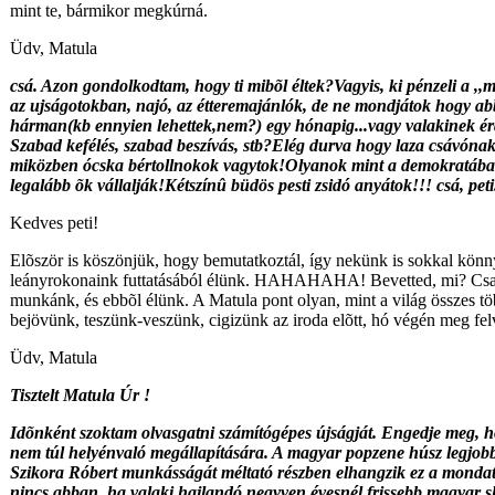
mint te, bármikor megkúrná.
Üdv, Matula
csá. Azon gondolkodtam, hogy ti mibõl éltek?Vagyis, ki pénzeli a 
az ujságotokban, najó, az étteremajánlók, de ne mondjátok hogy abb
hárman(kb ennyien lehettek,nem?) egy hónapig...vagy valakinek érd
Szabad kefélés, szabad beszívás, stb?Elég durva hogy laza csávóna
miközben ócska bértollnokok vagytok!Olyanok mint a demokratáb
legalább õk vállalják!Kétszínû büdös pesti zsidó anyátok!!! csá, peti
Kedves peti!
Elõször is köszönjük, hogy bemutatkoztál, így nekünk is sokkal könn
leányrokonaink futtatásából élünk. HAHAHAHA! Bevetted, mi? Csak
munkánk, és ebbõl élünk. A Matula pont olyan, mint a világ összes 
bejövünk, teszünk-veszünk, cigizünk az iroda elõtt, hó végén meg fel
Üdv, Matula
Tisztelt Matula Úr !
Idõnként szoktam olvasgatni számítógépes újságját. Engedje meg, ho
nem túl helyénvaló megállapítására. A magyar popzene húsz legjobb
Szikora Róbert munkásságát méltató részben elhangzik ez a mondat
nincs abban, ha valaki hajlandó negyven évesnél frissebb magyar slá