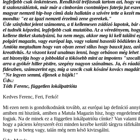
legfeljebb csak önkéntesen. Rendkívül tréfásnak tartom azt, hogy v
ti szalonzsidóztok, már már a cimborám csontmiépes faterja jut esze
magyar nemzeti hip-hop címû dala hallatán a szívére tette a kezét m
mondta: "ez az igazi nemzeti érzelmû zene gyerekek."
Üde színfoltot jelent számomra, a ti kellemesen zsidózó lapotok, bár
el tudnék képzelni, legfeljebb csak mutatóba. Az a véredényem, ho
kellene titeket skatulyázni, ha nem megy, akkor meg ki kell találni e
polgári magazin, vagy európai lap, vagy valami hasonló bõdületes k
Amióta megtudtam hogy van olyan zenei stílus hogy bauxit jazz, a
kreativitás. Az viszont kezd unalmas lenni, hogy orbánon még lehet
azt bizonyítja hogy a jobboldal a tökösebb mint az impotens "szocali
arra a gyökér hiller pistire, szegény nagyon szánalmas. Ja, és ráadá
fideszben, számszerint egy, míg a szocik csak kósáné kovács magdát 
"Ne legyen semmi, éljenek a hüjék!"
Üdv.:
Tóth Ferenc, független lokálpatrióta
Kedves Ferenc, Feri, Ferkó!
Mi ezen nem is gondolkodnánk tovább, az európai lap definíció annyir
amiben mi hiszünk, amiben a Matula Magazin hisz, hogy engedelmedde
fogjuk. Na de minek ez a független lokálpatrióta címke? Van valami 
hogy a páciens kényszerét érzi minden kezébe kerülõ tárgyra ráfirkálni
hogy te is beteg vagy, talán még nem késõ kivizsgálni.