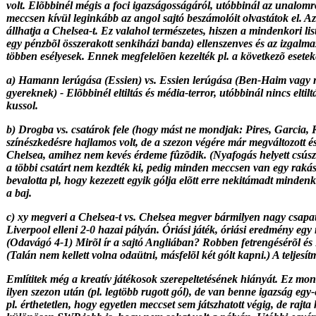
volt. Elõbbinél mégis a foci igazságosságáról, utóbbinál az unalom
meccsen kívül leginkább az angol sajtó beszámolóit olvastátok el. 
állhatja a Chelsea-t. Ez valahol természetes, hiszen a mindenkori lis
egy pénzbõl összerakott senkiházi banda) ellenszenves és az izgalmas
többen esélyesek. Ennek megfelelõen kezelték pl. a következõ esetek
a) Hamann lerúgása (Essien) vs. Essien lerúgása (Ben-Haim vagy 
gyereknek) - Elõbbinél eltiltás és média-terror, utóbbinál nincs eltil
kussol.
b) Drogba vs. csatárok fele (hogy mást ne mondjak: Pires, Garcia,
színészkedésre hajlamos volt, de a szezon végére már megváltozott é
Chelsea, amihez nem kevés érdeme fûzõdik. (Nyafogás helyett csús
a többi csatárt nem kezdték ki, pedig minden meccsen van egy raká
bevalotta pl, hogy kezezett egyik gólja elõtt erre nekitámadt minden
a baj.
c) xy megveri a Chelsea-t vs. Chelsea megver bármilyen nagy csapat
Liverpool elleni 2-0 hazai pályán. Óriási játék, óriási eredmény egy
(Odavágó 4-1) Mirõl ír a sajtó Angliában? Robben fetrengésérõl és
(Talán nem kellett volna odaütni, másfelõl két gólt kapni.) A teljesí
Említitek még a kreatív játékosok szerepeltetésének hiányát. Ez mo
ilyen szezon után (pl. legtöbb rugott gól), de van benne igazság egy
pl. érthetetlen, hogy egyetlen meccset sem játszhatott végig, de rajt