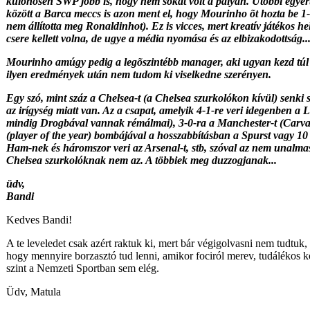
különösen SWP jobb is, hogy nem sokat volt a pályán. Utóbbi egyér
között a Barca meccs is azon ment el, hogy Mourinho õt hozta be 1-0
nem állította meg Ronaldinhot). Ez is vicces, mert kreatív játékos hely
csere kellett volna, de ugye a média nyomása és az elbizakodottság..
Mourinho amúgy pedig a legõszintébb manager, aki ugyan kezd túl 
ilyen eredmények után nem tudom ki viselkedne szerényen.
Egy szó, mint száz a Chelsea-t (a Chelsea szurkolókon kívül) senki s
az irígység miatt van. Az a csapat, amelyik 4-1-re veri idegenben a
mindig Drogbával vannak rémálmai), 3-0-ra a Manchester-t (Carval
(player of the year) bombájával a hosszabbításban a Spurst vagy 10
Ham-nek és háromszor veri az Arsenal-t, stb, szóval az nem unalm
Chelsea szurkolóknak nem az. A többiek meg duzzogjanak...
üdv,
Bandi
Kedves Bandi!
A te leveledet csak azért raktuk ki, mert bár végigolvasni nem tudtuk,
hogy mennyire borzasztó tud lenni, amikor fociról merev, tudálékos k
szint a Nemzeti Sportban sem elég.
Üdv, Matula