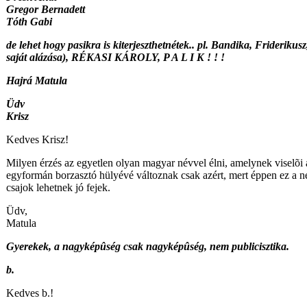
Gregor Bernadett
Tóth Gabi
de lehet hogy pasikra is kiterjeszthetnétek.. pl. Bandika, Friderikusz
saját alázása), RÉKASI KÁROLY, P A L I K ! ! !
Hajrá Matula
Üdv
Krisz
Kedves Krisz!
Milyen érzés az egyetlen olyan magyar névvel élni, amelynek viselõi a
egyformán borzasztó hülyévé változnak csak azért, mert éppen ez a n
csajok lehetnek jó fejek.
Üdv,
Matula
Gyerekek,
a nagyképûség csak nagyképûség, nem publicisztika.
b.
Kedves b.!