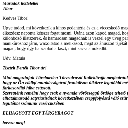
Maradok tisztelettel
Tibor
Kedves Tibor!
Ugye tudod, mi következik a kínos pedantéria és ez a vicceskedõ mag
elkezdesz naponta kétszer fogat mosni. Utána azon kapod magad, ho
különbözõ illatszerek, és hamarosan magadnak is veszel egy üveg pa
manikûröshöz járni, waxoltatod a mellkasod, majd az ánuszod tájékát
magad, hogy úgy habzsolod a faszt, mint kacsa a nokedlit.
Üdv, Matula
Tisztelt Fenék Tibor úr!
Mint magazinjuk Türelmetlen Törzsolvasói Kollektívája megbotránk
hogy az Ön eddigi munkásságával frontálisan ütközve legutóbbi mé
farkasordító hiba csúszott.
Szeretnénk remélni hogy csak a nyomda vörösseggû ördöge tehetõ f
elhatalmasodó satyriasisának következtében cseppfolyóssá váló szü
legutóbbi számunk vezércikkében
ELHAGYOTT EGY TÁRGYRAGOT
bassza meg!