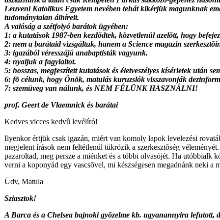
Leuveni Katolikus Egyetem nevében tehát kikérjük magunknak eme
tudománytalan álhíreit.
A valóság a szétfolyó barátok ügyében:
1: a kutatások 1987-ben kezdõdtek, közvetlenül azelõtt, hogy befeje
2: nem a barátaid vizsgáltuk, hanem a Science magazin szerkesztõin
3: igazából véresszájú anabaptisták vagyunk.
4: nyaljuk a fagylaltot.
5: hosszas, megfeszített kutatások és életveszélyes kísérletek után se
6: fõ célunk, hogy Önök, matulás kuruzslók visszavonják dezinformat
7: szemüveg van nálunk, és NEM FÉLÜNK HASZNÁLNI!
prof. Geert de Vlaemnick és barátai
Kedves vicces kedvû levélíró!
Ilyenkor értjük csak igazán, miért van komoly lapok levelezési rovatá
megjelent írások nem feltétlenül tükrözik a szerkesztõség véleményét. 
pazaroltad, meg persze a miénket és a többi olvasójét. Ha utóbbialk k
verni a koponyád egy vascsõvel, mi készségesen megadnánk neki a m
Üdv, Matula
Sziasztok!
A Barca és a Chelsea bajnoki gyõzelme kb. ugyanannyira lefutott,