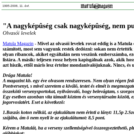
1995-2006, 11. évf.
"A nagyképûség csak nagyképûség, nem pu
Olvasói levelek
Matula Magazin
-
Mivel az olvasói levelek rovat eddig is a Matul
számított, most sem vagyunk restek dedózni: sokan nem értették
olyan ribancok, akiket egyáltalán nem veszünk emberszámba, ezé
listára. A másik: teljesen rossz helyen kapisgálnak azok, akik hos
azt hiszik, ettől máris lesz értelne mondanivalójuknak. Nincs, és 
Drága Matula!
A magazint kb. egy éve olvasom rendszeresen. Nem olyan régen fed
Pontversenyt, s mivel szeretem a kiváló, testet és elmét is megmozgat
összekötõ versenysportokat, nyilvánvaló, hogy belevágtam, s szorgo
Egy esetben azonban vita támadt köztem és versenytársaim között, 
jogorvoslatért. Eset a következõ:
1.Baszás koton nélkül, az ejakulátum nem érinti a lányt: 11,5p 2.S
szájába, ám õ nem nyeli le az ejakulátumot: 8,5 pont.
Kérem a Matulát, ha a verseny szellemiségével összeegyeztethetõ, p
alábbiakat: