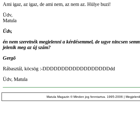
Ami igaz, az igaz, de ami nem, az nem az. Hülye buzi!
Üdv,
Matula
Üdv,
én nem szeretnék megjelenni a kérdésemmel, de ugye nincsen semm
jelenik meg az új szám?
Gergõ
Rábasztál, köcsög :-DDDDDDDDDDDDDDDDDDdd
Üdv, Matula
Matula Magazin © Minden jog fenntartva. 1995-2006 | Megjelenik