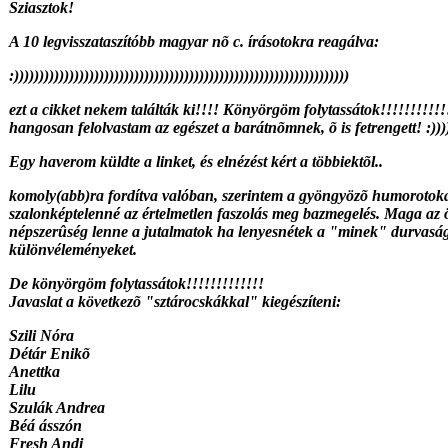
Sziasztok!
A 10 legvisszataszítóbb magyar nõ c. írásotokra reagálva:
:)))))))))))))))))))))))))))))))))))))))))))))))))))))))))))))))))))
ezt a cikket nekem találták ki!!!! Könyörgöm folytassátok!!!!!!!!!!!
hangosan felolvastam az egészet a barátnõmnek, õ is fetrengett! :))))))
Egy haverom küldte a linket, és elnézést kért a többiektõl..
komoly(abb)ra fordítva valóban, szerintem a gyöngyözõ humorotokat
szalonképtelenné az értelmetlen faszolás meg bazmegelés. Maga az öt
népszerûség lenne a jutalmatok ha lenyesnétek a "minek" durvasá
különvéleményeket.
De könyörgöm folytassátok!!!!!!!!!!!!!
Javaslat a következõ "sztárocskákkal" kiegészíteni:
Szili Nóra
Détár Enikõ
Anettka
Lilu
Szulák Andrea
Béá ásszón
Fresh Andi