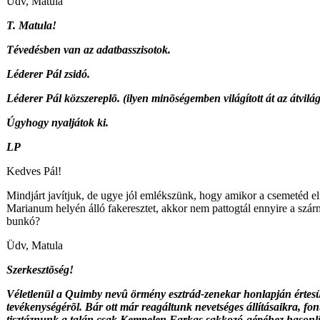
Üdv, Matula
T. Matula!
Tévedésben van az adatbasszisotok.
Léderer Pál zsidó.
Léderer Pál közszereplõ. (ilyen minõségemben világított át az átvilág
Úgyhogy nyaljátok ki.
LP
Kedves Pál!
Mindjárt javítjuk, de ugye jól emlékszünk, hogy amikor a csemetéd e
Marianum helyén álló fakeresztet, akkor nem pattogtál ennyire a szá
bunkó?
Üdv, Matula
Szerkesztõség!
Véletlenül a Quimby nevû örmény esztrád-zenekar honlapján értes
tevékenységérõl. Bár ott már reagáltunk nevetséges állításaikra, f
tisztáznunk a talán csak Kempelen Farkas sakkozó-gépéhez hasonlít