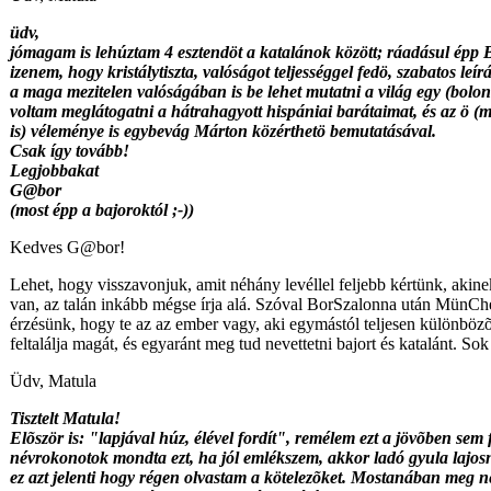
üdv,
jómagam is lehúztam 4 esztendöt a katalánok között; ráadásul ép
izenem, hogy kristálytiszta, valóságot teljességgel fedö, szabatos le
a maga mezitelen valóságában is be lehet mutatni a világ egy (bolond
voltam meglátogatni a hátrahagyott hispániai barátaimat, és az ö (
is) véleménye is egybevág Márton közérthetö bemutatásával.
Csak így tovább!
Legjobbakat
G@bor
(most épp a bajoroktól ;-))
Kedves G@bor!
Lehet, hogy visszavonjuk, amit néhány levéllel feljebb kértünk, akine
van, az talán inkább mégse írja alá. Szóval BorSzalonna után MünCh
érzésünk, hogy te az az ember vagy, aki egymástól teljesen különbözõ
feltalálja magát, és egyaránt meg tud nevettetni bajort és katalánt. So
Üdv, Matula
Tisztelt Matula!
Elõször is: "lapjával húz, élével fordít", remélem ezt a jövõben sem f
névrokonotok mondta ezt, ha jól emlékszem, akkor ladó gyula lajos
ez azt jelenti hogy régen olvastam a kötelezõket. Mostanában meg n