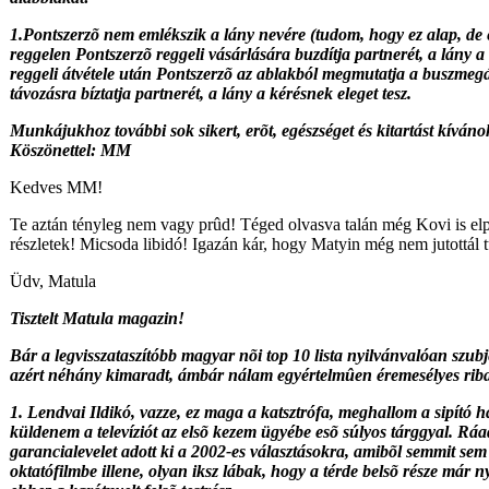
1.Pontszerzõ nem emlékszik a lány nevére (tudom, hogy ez alap, de é
reggelen Pontszerzõ reggeli vásárlására buzdítja partnerét, a lány a 
reggeli átvétele után Pontszerzõ az ablakból megmutatja a buszmegá
távozásra bíztatja partnerét, a lány a kérésnek eleget tesz.
Munkájukhoz további sok sikert, erõt, egészséget és kitartást kíván
Köszönettel: MM
Kedves MM!
Te aztán tényleg nem vagy prûd! Téged olvasva talán még Kovi is el
részletek! Micsoda libidó! Igazán kár, hogy Matyin még nem jutottál t
Üdv, Matula
Tisztelt Matula magazin!
Bár a legvisszataszítóbb magyar nõi top 10 lista nyilvánvalóan szub
azért néhány kimaradt, ámbár nálam egyértelmûen éremesélyes riban
1. Lendvai Ildikó, vazze, ez maga a katsztrófa, meghallom a sipító 
küldenem a televíziót az elsõ kezem ügyébe esõ súlyos tárggyal. Rá
garancialevelet adott ki a 2002-es választásokra, amibõl semmit sem t
oktatófilmbe illene, olyan iksz lábak, hogy a térde belsõ része már n