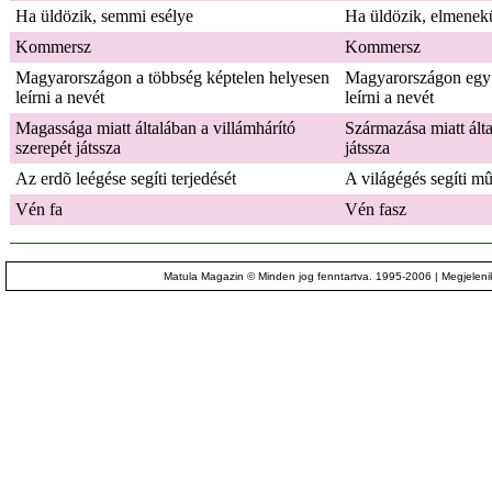
Ha üldözik, semmi esélye
Ha üldözik, elmenek
Kommersz
Kommersz
Magyarországon a többség képtelen helyesen
Magyarországon egy 
leírni a nevét
leírni a nevét
Magassága miatt általában a villámhárító
Származása miatt ált
szerepét játssza
játssza
Az erdõ leégése segíti terjedését
A világégés segíti mû
Vén fa
Vén fasz
Matula Magazin © Minden jog fenntartva. 1995-2006 | Megjelenik