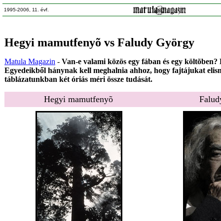
1995-2006, 11. évf.
Hegyi mamutfenyõ vs Faludy György
Matula Magazin
-
Van-e valami közös egy fában és egy költõben? 
Egyedeikből hánynak kell meghalnia ahhoz, hogy fajtájukat elis
táblázatunkban két óriás méri össze tudását.
Hegyi mamutfenyõ
Falud