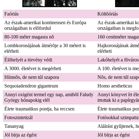
Faóriás
Költõóriás
Az észak-amerikai kontinensen és Európa
Az észak-amerikai k
országaiban is elõfordul
országaiban is megfo
80-100 méter magasra nõ
160 centiméter magas
Lombkoronájának átmérõje a 30 métert is
Hajkoronájának átmér
elérheti
elérheti
Élõhelyét a törvény védi
Lakóhelyét a fõváros 
A 3000. életévet is megérheti
A 100. életévet is me
Hímnõs, de nem túl szapora
Nõs, de nem túl szap
Sequoiadendron giganteum
Homo aestheticus
Annyi oxigént termel egy nap, amibõl Faludy
Annyi könyvet írt éle
György hónapokig elél
irtottak ki a papírgyá
Élete traumatikus pontja, ha reccsen
Élete traumatikus pon
Fotoszintetizál
Fotósokkal szimpatiz
Tananyag
Aláírást gyûjtenek, 
Jól bírja az égést
Jól bírja az égést