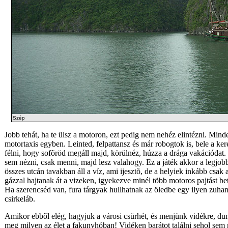
Szép
Jobb tehát, ha te ülsz a motoron, ezt pedig nem nehéz elintézni. Min
motortaxis egyben. Leinted, felpattansz és már robogtok is, bele a ke
félni, hogy sofõröd megáll majd, körülnéz, húzza a drága vakációdat
sem nézni, csak menni, majd lesz valahogy. Ez a játék akkor a legjobb
összes utcán tavakban áll a víz, ami ijesztõ, de a helyiek inkább csak
gázzal hajtanak át a vizeken, igyekezve minél több motoros pajtást be
Ha szerencséd van, fura tárgyak hullhatnak az öledbe egy ilyen zuha
csirkeláb.
Amikor ebbõl elég, hagyjuk a városi csürhét, és menjünk vidékre, dum
meg milyen az élet a fakunyhóban! Vidéken barátot találni sehol sem