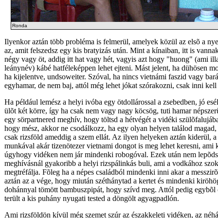
Ronda
Ilyenkor aztán több probléma is felmerül, amelyek közül az elsõ a nye
az, amit felszedsz egy kis bratyizás után. Mint a kínaiban, itt is vanna
négy vagy öt, addig itt hat vagy hét, vagyis azt hogy "huong" (ami ill
leánynév) kábé hatféleképpen lehet ejteni. Mást jelent, ha dühösen m
ha kijelentve, undsoweiter. Szóval, ha nincs vietnámi faszid vagy ba
egyhamar, de nem baj, attól még lehet jókat szórakozni, csak inni kell 
Ha például lemész a helyi ivóba egy ötdollárossal a zsebedben, jó esé
ülõt két körre, így ha csak nem vagy nagy köcsög, tuti hamar népszer
egy sörpartnered meghív, hogy töltsd a hétvégét a vidéki szülõfalujáb
hogy mész, akkor ne csodálkozz, ha egy olyan helyen találod magad,
csak rizsföld ameddig a szem ellát. Az ilyen helyeken aztán kiderül, a
munkával akár tizenötezer vietnami dongot is meg lehet keresni, ami
úgyhogy vidéken nem jár mindenki robogóval. Ezek után nem lepõd
meghívásnál gyakoribb a helyi rizspálinkás buli, ami a vodkához szok
megtréfálja. Fõleg ha a népes családból mindenki inni akar a messzirõl
aztán az a vége, hogy miután széthánytad a kertet és mindenki kiröhö
dohánnyal tömött bambuszpipát, hogy szívd meg. Attól pedig egybõl el
terült a kis puhány nyugati tested a döngölt agyagpadlón.
Ami rizsföldön kívül még szemet szúr az északkeleti vidéken, az néhá