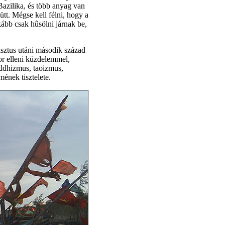
Bazilika, és több anyag van
tt. Mégse kell félni, hogy a
ább csak hûsölni járnak be,
isztus utáni második század
zor elleni küzdelemmel,
uddhizmus, taoizmus,
mének tisztelete.