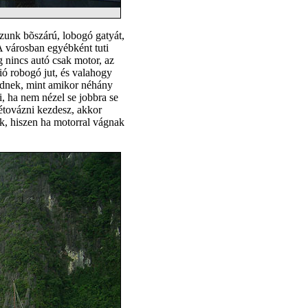
úzunk bõszárú, lobogó gatyát,
 városban egyébként tuti
g nincs autó csak motor, az
ió robogó jut, és valahogy
dnek, mint amikor néhány
i, ha nem nézel se jobbra se
tétovázni kezdesz, akkor
ek, hiszen ha motorral vágnak