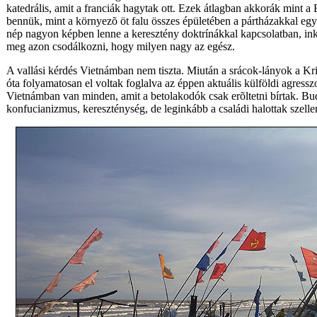
katedrális, amit a franciák hagytak ott. Ezek átlagban akkorák mint a 
bennük, mint a környezõ öt falu összes épületében a pártházakkal együ
nép nagyon képben lenne a keresztény doktrínákkal kapcsolatban, ink
meg azon csodálkozni, hogy milyen nagy az egész.
A vallási kérdés Vietnámban nem tiszta. Miután a srácok-lányok a Kr
óta folyamatosan el voltak foglalva az éppen aktuális külföldi agress
Vietnámban van minden, amit a betolakodók csak erõltetni bírtak. B
konfucianizmus, kereszténység, de leginkább a családi halottak szelle