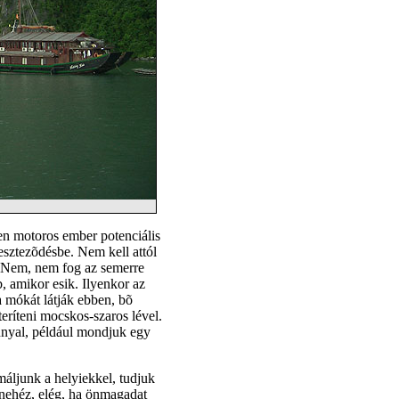
den motoros ember potenciális
resztezõdésbe. Nem kell attól
. Nem, nem fog az semerre
, amikor esik. Ilyenkor az
 a mókát látják ebben, bõ
teríteni mocskos-szaros lével.
nnyal, például mondjuk egy
áljunk a helyiekkel, tudjuk
 nehéz, elég, ha önmagadat