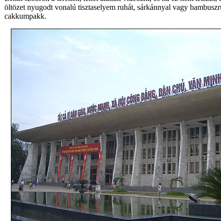
öltözet nyugodt vonalú tisztaselyem ruhát, sárkánnyal vagy bambuszrü
cakkumpakk.