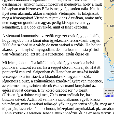
darshanjába, amikor huncut mosollyal megjegyzi, hogy a múlt
hónapban már bizonyos Béla is megvilágosodott nála. Na, ha
ilyet nem akarunk, akkor menjünk Vietnámba, és látogassuk
meg a h'mongokat! Vietnám rejtett kincs Ázsiában, amire még
nem nagyon gondol a magyar, pedig kiskapu ez a nagy
kalandhoz, a legjobb kavalkád, amit el lehet képzelni.
A vietnámi kommunista vezetõk egyszer csak úgy gondolták,
hogy legjobb, ha a kínai úton igyekeznek felzárkózni, vagyis
2000 óta szabad itt a vásár, de nem szabad a szólás. Ha boltot
akarsz nyitni, nyissál nyugodtan, de ha a kommunista pártról
van véleményed, azt írd le a füzetedbe, aztán égesd el!
Mi lehet jobb ennél a külföldinek, aki úgyis szarik a helyi
politikára, viszont élvezi, ha a seggét olcsón kinyalják. Hát itt
pont errõl van szó. Saigonban és Hanoiban az utazási irodák
versengenek a turistáért, a kirándulások nagyon olcsók,
légkondis a busz, a szállodákban szarért-húgyért van medence,
az éttermek meg szintén olcsók és a vietnami konyhától az
egész nyugat odavan. Egy korsó csapolt sör 40 forint
népesség
interneth
(Úristen!!), a doboz cigi meg 70 és nem szólnak be, ha a
Factboo
buszon szívod. Aztán ott vannak a szocializmus egyéb klassz
vívmányai, mint a szabad tollas-pályák, ingyen teniszpályák, meg az ö
tó partján, laza vietnámi technóra, középkorú anyukákkal, pizsamában.
Lenin szobrok a tereken, lehet alattuk videózni, és ha ez nem tetszik, 