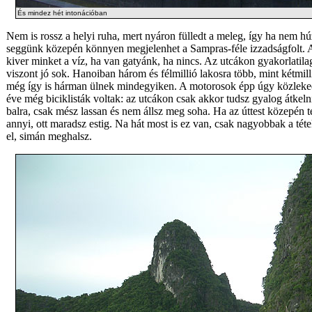
És mindez hét intonációban
Nem is rossz a helyi ruha, mert nyáron fülledt a meleg, így ha nem h
seggünk közepén könnyen megjelenhet a Sampras-féle izzadságfolt. A
kiver minket a víz, ha van gatyánk, ha nincs. Az utcákon gyakorlatila
viszont jó sok. Hanoiban három és félmillió lakosra több, mint kétmill
még így is hárman ülnek mindegyiken. A motorosok épp úgy közleke
éve még biciklisták voltak: az utcákon csak akkor tudsz gyalog átkeln
balra, csak mész lassan és nem állsz meg soha. Ha az úttest közepén 
annyi, ott maradsz estig. Na hát most is ez van, csak nagyobbak a tét
el, simán meghalsz.