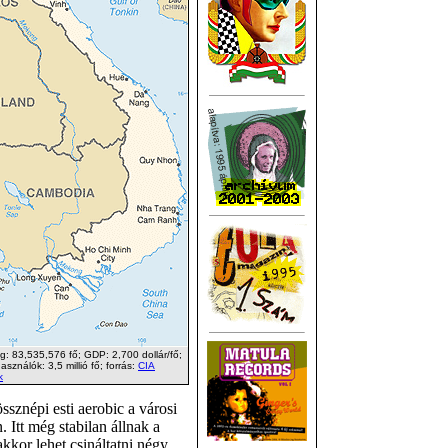
: 83,535,576 fő; GDP: 2,700 dollár/fő;
asználók: 3,5 millió fő; forrás:
CIA
k
ssznépi esti aerobic a városi
 Itt még stabilan állnak a
akkor lehet csináltatni négy