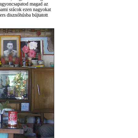
gy agyoncsapatod magad az
tnami srácok ezen nagyokat
rs disznóhúsba bújtatott