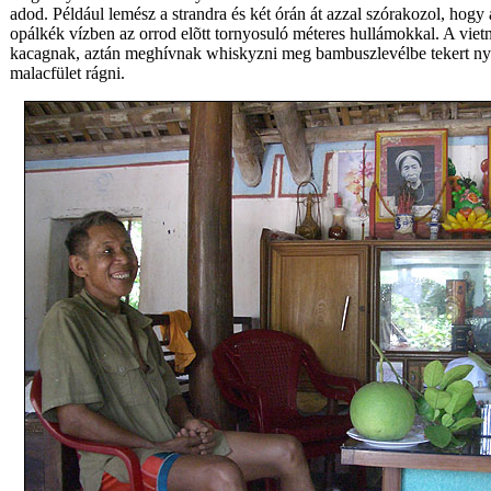
adod. Például lemész a strandra és két órán át azzal szórakozol, ho
opálkék vízben az orrod elõtt tornyosuló méteres hullámokkal. A vie
kacagnak, aztán meghívnak whiskyzni meg bambuszlevélbe tekert nye
malacfület rágni.