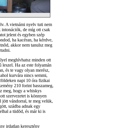
lv. A vietnámi nyelv tuti nem
k intonációk, de míg ott csak
atot jelent és egyben szép
ondod, ha kacéran, ha kérdve,
rátnõd, akkor nem tanulsz meg
tudni.
llyel meghívhatsz minden ott
û leszel. Ha az este folyamán
an, és te vagy olyan merész,
 ahol kurvára nincs semmi,
 földeken napi 10 óra fizikai
 kemény 210 forint basszameg,
sz meg, hogy a whiskys
ott szervezetet is könnyen
 jött vándorral, te meg velük,
gött, szádba adnak egy
hal a tüdõd, és már ki is
ny irdatlan keresztény