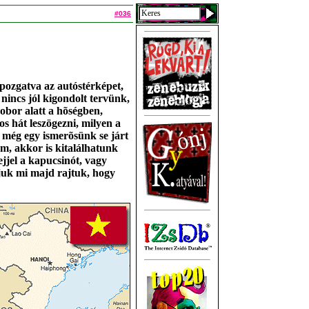
#036
pozgatva az autóstérképet,
nincs jól kigondolt tervünk,
obor alatt a hõségben,
os hát leszögezni, milyen a
és még egy ismerõsünk se járt
m, akkor is kitalálhatunk
ejjel a kapucsinót, vagy
juk mi majd rajtuk, hogy