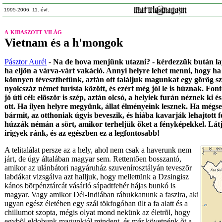
1995-2006, 11. évf.
a kibaszott világ
Vietnam és a h'mongok
Pásztor Aurél
-
Na de hova menjünk utazni? - kérdezzük bután la
ha eljön a várva-várt vakáció. Annyi helyre lehet menni, hogy ha 
könnyen téveszthetünk, aztán ott találjuk magunkat egy görög sz
nyolcszáz német turista között, és ezért még jól le is húznak. Font
jó úti cél: elõször is szép, aztán olcsó, a helyiek furán néznek ki 
ott. Ha ilyen helyre megyünk, állat élményeink lesznek. Ha mégse
bármit, az otthoniak úgyis beveszik, és hiába kavarják lehajtott f
húzzák némán a sört, amikor terheljük õket a fényképekkel. Lát
irigyek ránk, és az egészben ez a legfontosabb!
A telitalálat persze az a hely, ahol nem csak a haverunk nem
járt, de úgy általában magyar sem. Rettentõen bosszantó,
amikor az ulánbátori nagyáruház szuvenírosztályán teveszõr
labdákat vizsgálva azt halljuk, hogy mellettünk a Dzsingisz
kános bõrpénztárcát vásárló sápadtfehér hájas bunkó is
magyar. Vagy amikor Dél-Indiában rábukkanunk a faszira, aki
ugyan egész életében egy szál tökfogóban ült a fa alatt és a
chillumot szopta, mégis olyat mond nekünk az életrõl, hogy
egybõl eldobunk magunktól mindent, és már követnénk õt a